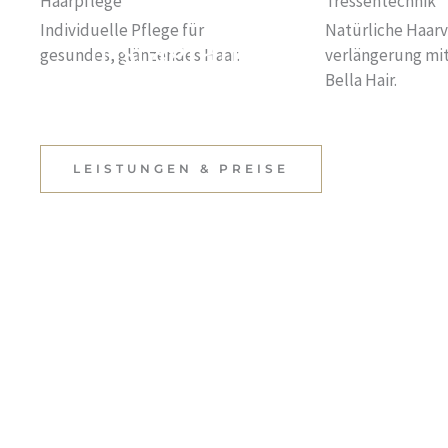
Haarpflege
Tressentechnik
Individuelle Pflege für
Natürliche Haarv
Instagram
gesundes, glänzendes Haar.
verlängerung mit
Bella Hair.
Inspiration für deine
nächste Frisur.
LEISTUNGEN & PREISE