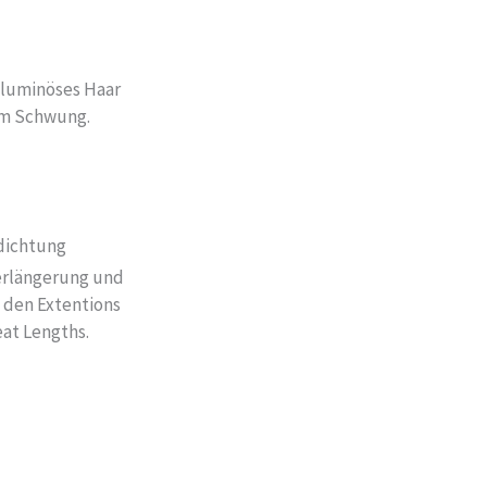
oluminöses Haar
em Schwung.
dichtung
erlängerung und
 den Extentions
eat Lengths.