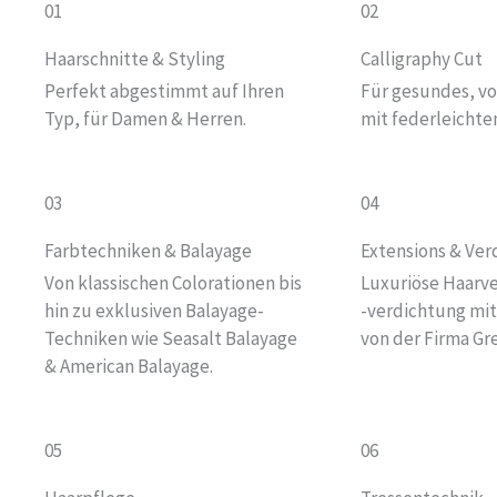
01
02
Haarschnitte & Styling
Calligraphy Cut
Perfekt abgestimmt auf Ihren
Für gesundes, v
Typ, für Damen & Herren.
mit federleicht
03
04
Farbtechniken & Balayage
Extensions & Ver
Von klassischen Colorationen bis
Luxuriöse Haarv
hin zu exklusiven Balayage-
-verdichtung mit
Techniken wie Seasalt Balayage
von der Firma Gr
& American Balayage.
05
06