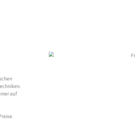
ischen
techniken.
mmer auf
reise.